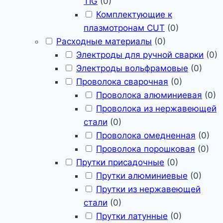
TIG
(
0
)
Комплектующие к
плазмотронам CUT
(
0
)
Расходные материалы
(
0
)
Электроды для ручной сварки
(
0
)
Электроды вольфрамовые
(
0
)
Проволока сварочная
(
0
)
Проволока алюминиевая
(
0
)
Проволока из нержавеющей
стали
(
0
)
Проволока омедненная
(
0
)
Проволока порошковая
(
0
)
Прутки присадочные
(
0
)
Прутки алюминиевые
(
0
)
Прутки из нержавеющей
стали
(
0
)
Прутки латунные
(
0
)