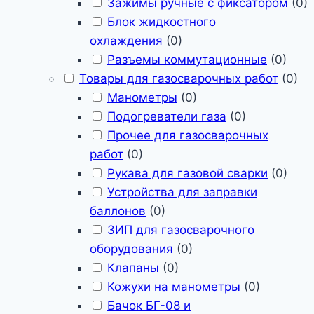
Зажимы ручные с фиксатором
(
0
)
Блок жидкостного
охлаждения
(
0
)
Разъемы коммутационные
(
0
)
Товары для газосварочных работ
(
0
)
Манометры
(
0
)
Подогреватели газа
(
0
)
Прочее для газосварочных
работ
(
0
)
Рукава для газовой сварки
(
0
)
Устройства для заправки
баллонов
(
0
)
ЗИП для газосварочного
оборудования
(
0
)
Клапаны
(
0
)
Кожухи на манометры
(
0
)
Бачок БГ-08 и