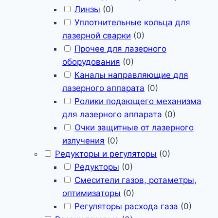
Линзы
(
0
)
Уплотнительные кольца для
лазерной сварки
(
0
)
Прочее для лазерного
оборудования
(
0
)
Каналы направляющие для
лазерного аппарата
(
0
)
Ролики подающего механизма
для лазерного аппарата
(
0
)
Очки защитные от лазерного
излучения
(
0
)
Редукторы и регуляторы
(
0
)
Редукторы
(
0
)
Смесители газов, ротаметры,
оптимизаторы
(
0
)
Регуляторы расхода газа
(
0
)