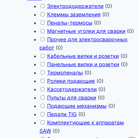
Электрододержатели
(
0
)
Клеммы заземления
(
0
)
Пеналы-термосы
(
0
)
Магнитные уголки для сварки
(
0
)
Прочее для электросварочных
работ
(
0
)
Кабельные вилки и розетки
(
0
)
Панельные вилки и розетки
(
0
)
Термопеналы
(
0
)
Ролики подающие
(
0
)
Кассетодержатели
(
0
)
Пульты для сварки
(
0
)
Подающие механизмы
(
0
)
Педали TIG
(
0
)
Комплектующие к аппаратам
SAW
(
0
)