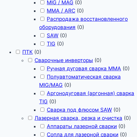
MIG / MAG
(
0
)
MMA / ARC
(
0
)
Распродажа восстановленного
оборудования
(
0
)
SAW
(
0
)
TIG
(
0
)
ПТК
(
0
)
Сварочные инверторы
(
0
)
Ручная дуговая сварка MMA
(
0
)
Полуавтоматическая сварка
MIG/MAG
(
0
)
Аргонодуговая (аргонная) сварка
TIG
(
0
)
Сварка под флюсом SAW
(
0
)
Лазерная сварка, резка и очистка
(
0
)
Аппараты лазерной сварки
(
0
)
Сопла для лазерной сварки
(
0
)