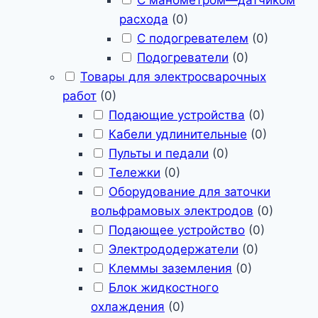
С манометром—датчиком
расхода
(
0
)
С подогревателем
(
0
)
Подогреватели
(
0
)
Товары для электросварочных
работ
(
0
)
Подающие устройства
(
0
)
Кабели удлинительные
(
0
)
Пульты и педали
(
0
)
Тележки
(
0
)
Оборудование для заточки
вольфрамовых электродов
(
0
)
Подающее устройство
(
0
)
Электрододержатели
(
0
)
Клеммы заземления
(
0
)
Блок жидкостного
охлаждения
(
0
)