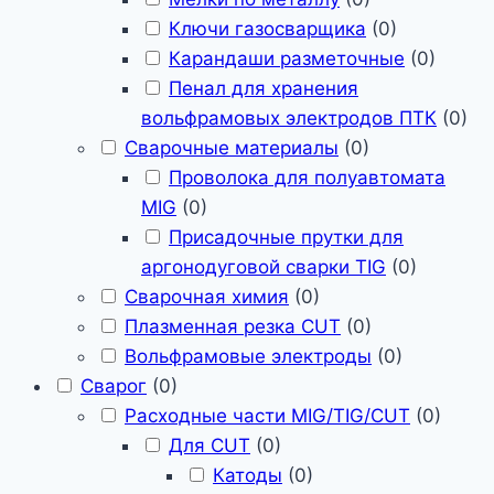
Ключи газосварщика
(
0
)
Карандаши разметочные
(
0
)
Пенал для хранения
вольфрамовых электродов ПТК
(
0
)
Сварочные материалы
(
0
)
Проволока для полуавтомата
MIG
(
0
)
Присадочные прутки для
аргонодуговой сварки TIG
(
0
)
Сварочная химия
(
0
)
Плазменная резка CUT
(
0
)
Вольфрамовые электроды
(
0
)
Сварог
(
0
)
Расходные части MIG/TIG/CUT
(
0
)
Для CUT
(
0
)
Катоды
(
0
)