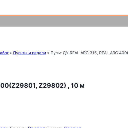
С
абот
»
Пульты и педали
»
Пульт ДУ REAL ARC 315, REAL ARC 400(
00(Z29801, Z29802) , 10 м