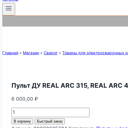
Главная
»
Магазин
»
Сварог
»
Товары для электросварочных р
Пульт ДУ REAL ARC 315, REAL ARC 4
6 000,00
₽
Количество
товара
В корзину
Быстрый заказ
Пульт