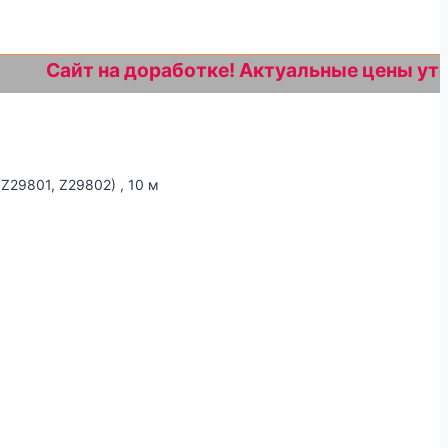
айт на доработке! Актуальные цены уточняйте
Z29801, Z29802) , 10 м