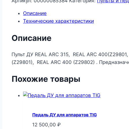
Артикул:
00000085384
Категория:
Пульты и пе
ДУ
Описание
REAL
Технические характеристики
ARC
315,
Описание
REAL
ARC
400(Z29801,
Пульт ДУ REAL ARC 315, REAL ARC 400(Z29801,
Z29802)
(Z29801), REAL ARC 400 (Z29802) . Предназнач
,
10
Похожие товары
м
Педаль ДУ для аппаратов TIG
12 500,00
₽