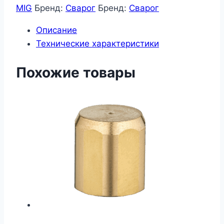
(MS
MIG
Бренд:
Сварог
Бренд:
Сварог
15–
Описание
24–
Технические характеристики
25–
36)
Похожие товары
IHJ0715