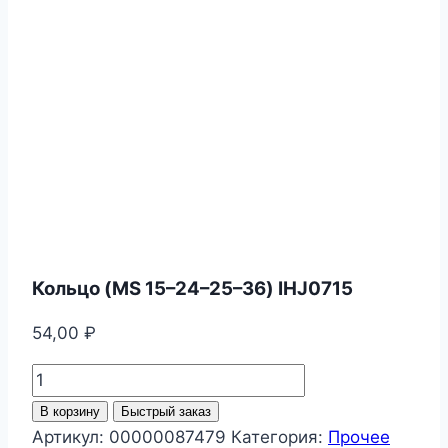
Кольцо (MS 15–24–25–36) IHJ0715
54,00
₽
Количество
товара
В корзину
Быстрый заказ
Кольцо
Артикул:
00000087479
Категория:
Прочее