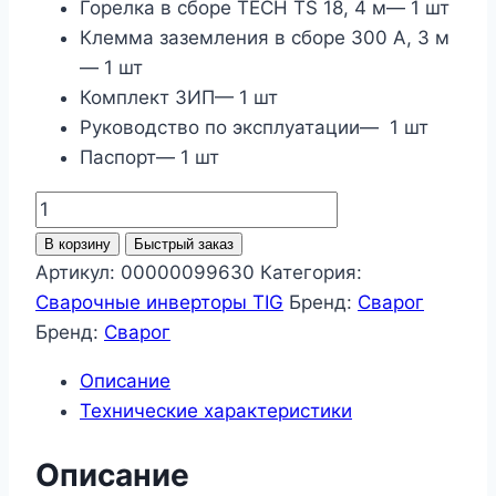
Горелка в сборе TECH TS 18, 4 м— 1 шт
Клемма заземления в сборе 300 А, 3 м
— 1 шт
Комплект ЗИП— 1 шт
Руководство по эксплуатации— 1 шт
Паспорт— 1 шт
Количество
товара
В корзину
Быстрый заказ
REAL
Артикул:
00000099630
Категория:
TIG
Сварочные инверторы TIG
Бренд:
Сварог
315
Бренд:
Сварог
P
Описание
AC/DC
Технические характеристики
MULTIWAVE
(E30301)
Описание