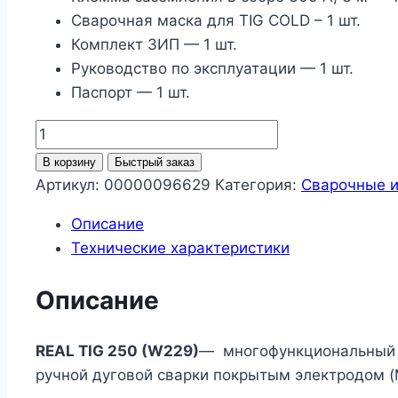
Сварочная маска для TIG COLD – 1 шт.
Комплект ЗИП — 1 шт.
Руководство по эксплуатации — 1 шт.
Паспорт — 1 шт.
Количество
товара
В корзину
Быстрый заказ
REAL
Артикул:
00000096629
Категория:
Сварочные и
TIG
Описание
250
Технические характеристики
(W229)
Описание
REAL TIG 250 (W229)
— многофункциональный с
ручной дуговой сварки покрытым электродом 