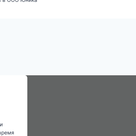
и
время