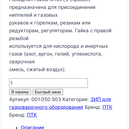
предназначена для присоединения
ниппелей и газовых
рукавов к горелкам, резакам или
редукторам, регуляторам. Гайка с правой
резьбой
используется для кислорода и инертных
газов (азот, аргон, гелий, углекислота,
сварочная
смесь, сжатый воздух).
Количество
товара
В корзину
Быстрый заказ
Гайка
Артикул:
001.050.503
Категория:
ЗИП для
накидная
газосварочного оборудования
Бренд:
ПТК
М16х1,5
Бренд:
ПТК
Описание