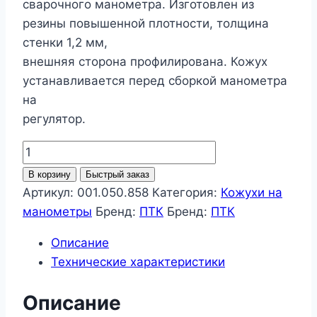
сварочного манометра. Изготовлен из
резины повышенной плотности, толщина
стенки 1,2 мм,
внешняя сторона профилирована. Кожух
устанавливается перед сборкой манометра
на
регулятор.
Количество
товара
В корзину
Быстрый заказ
Кожух
Артикул:
001.050.858
Категория:
Кожухи на
на
манометры
Бренд:
ПТК
Бренд:
ПТК
манометр
Описание
усиленный,
Технические характеристики
аргон
и
Описание
гелий