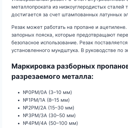
металлопроката из низкоуглеродистых сталей 
достигается за счет штампованных латунных э
Резак может работать на пропане и ацетилене
запорных пояска, которые предотвращают пере
безопасное использование. Резак поставляетс
установленного мундштука. В руководстве по 
Маркировка разборных пропано
разрезаемого металла:
№0PM/0А (3–10 мм)
№1PM/1А (8–15 мм)
№2PM/2А (15–30 мм)
№3PM/3А (30–50 мм)
№4PM/4А (50–100 мм)