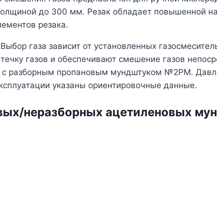
толщиной до 300 мм. Резак обладает повышенной н
лементов резака.
. Выбор газа зависит от установленных газосмесите
течку газов и обеспечивают смешение газов непоср
я c разборным пропановым мундштуком №2PM. Давлен
эксплуатации указаны ориентировочные данные.
вых/неразборных ацетиленовых мун