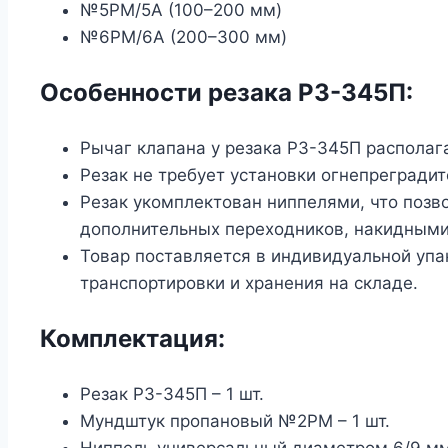
№5PM/5А (100–200 мм)
№6PM/6А (200–300 мм)
Особенности резака Р3-345П:
Рычаг клапана у резака Р3-345П располага
Резак не требует установки огнепрегради
Резак укомплектован ниппелями, что позв
дополнительных переходников, накидными 
Товар поставляется в индивидуальной упа
транспортировки и хранения на складе.
Комплектация:
Резак Р3-345П – 1 шт.
Мундштук пропановый №2PM – 1 шт.
Ниппель универсальный диаметром 6/9 мм 