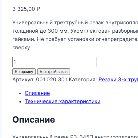
3 325,00
₽
Универсальный трехтрубный резак внутрисопло
толщиной до 300 мм. Укомплектован разборн
гайками. Не требует установки огнепреградит
сверху.
Количество
товара
В корзину
Быстрый заказ
Резак
Артикул:
001.020.301
Категория:
Резаки 3-х тр
Р3-
Описание
345П
Технические характеристики
Описание
Универсальный резак Р3-345П внутрисоплового