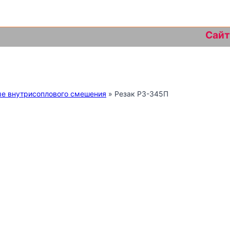
Сайт на до
ые внутрисоплового смешения
»
Резак Р3-345П