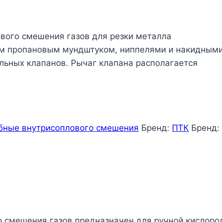
вого смешения газов для резки металла
ым пропановым мундштуком, ниппелями и накидным
ельных клапанов. Рычаг клапана располагается
убные внутрисоплового смешения
Бренд:
ПТК
Бренд:
 смешения газов предназначен для ручной кислород