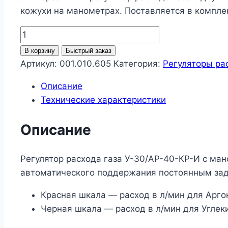
кожухи на манометрах. Поставляется в компле
Количество
товара
В корзину
Быстрый заказ
Регулятор
Артикул:
001.010.605
Категория:
Регуляторы ра
расхода
Описание
газа
Технические характеристики
У-30/
АР-40-
Описание
КР-
И
Регулятор расхода газа У-30/АР-40-КР-И с ма
автоматического поддержания постоянным зада
Красная шкала — расход в л/мин для Аргон
Черная шкала — расход в л/мин для Углек