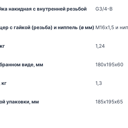
йка накидная с внутренней резьбой
G3/4-B
р с гайкой (резьба) и ниппель (ø мм)
M16х1,5 и ни
 кг
1,24
обранном виде, мм
180х195х60
 кг
1,3
ой упаковки, мм
185х195х65