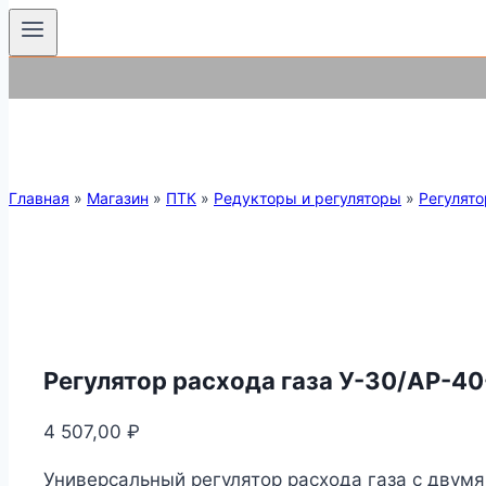
Главная
»
Магазин
»
ПТК
»
Редукторы и регуляторы
»
Регулято
Регулятор расхода газа У-30/АР-4
4 507,00
₽
Универсальный регулятор расхода газа с двум