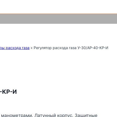
С
ры расхода газа
»
Регулятор расхода газа У-30/АР-40-КР-И
0-КР-И
я манометрами. Латунный корпус. Защитные