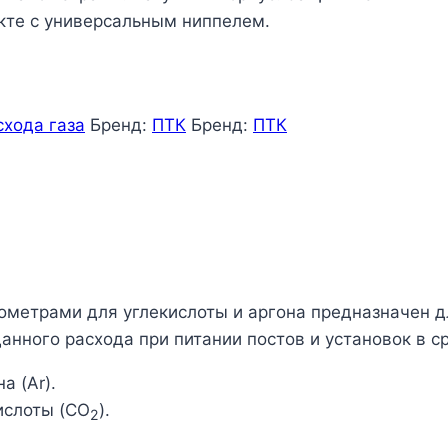
кте с универсальным ниппелем.
схода газа
Бренд:
ПТК
Бренд:
ПТК
нометрами для углекислоты и аргона предназначен д
нного расхода при питании постов и установок в с
а (Ar).
ислоты (CO
).
2