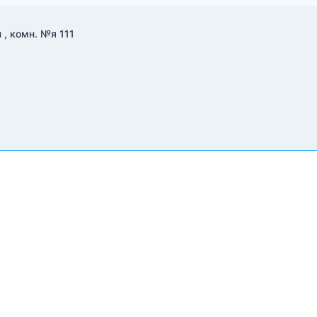
 , комн. №я 111