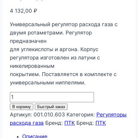
4 132,00
₽
Универсальный регулятор расхода газа с
двумя ротаметрами. Регулятор
предназначен
для углекислоты и аргона. Корпус
регулятора изготовлен из латуни с
никелированным
покрытием. Поставляется в комплекте с
универсальными ниппелями.
Количество
товара
В корзину
Быстрый заказ
Регулятор
Артикул:
001.010.603
Категория:
Регуляторы
расхода
расхода газа
Бренд:
ПТК
Бренд:
ПТК
газа
Описание
У-30/