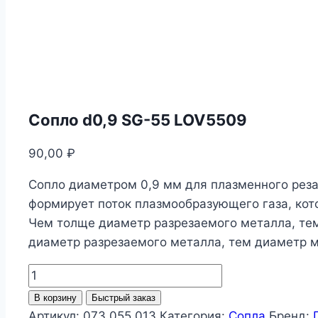
Сопло d0,9 SG-55 LOV5509
90,00
₽
Сопло диаметром 0,9 мм для плазменного реза
формирует поток плазмообразующего газа, кот
Чем толще диаметр разрезаемого металла, те
диаметр разрезаемого металла, тем диаметр 
Количество
товара
В корзину
Быстрый заказ
Сопло
Артикул:
073.055.013
Категория:
Сопла
Бренд: