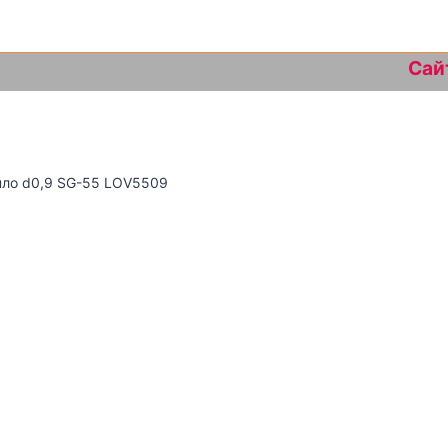
Сайт на д
ло d0,9 SG-55 LOV5509