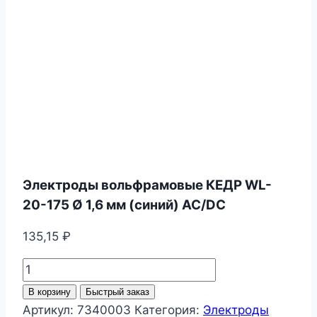
Электроды вольфрамовые КЕДР WL-
20-175 Ø 1,6 мм (синий) AC/DC
135,15
₽
Количество
товара
В корзину
Быстрый заказ
Электроды
Артикул:
7340003
Категория:
Электроды