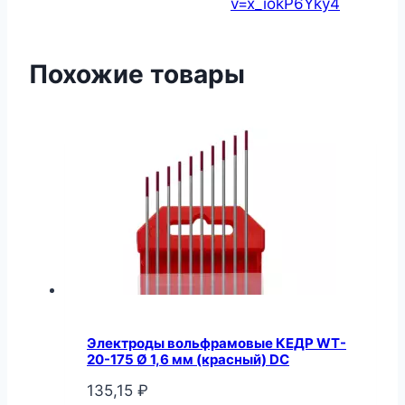
v=x_iokP6Yky4
Похожие товары
Электроды вольфрамовые КЕДР WT-
20-175 Ø 1,6 мм (красный) DC
135,15
₽