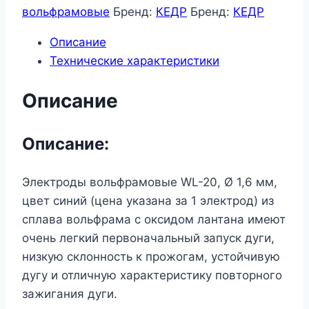
вольфрамовые
вольфрамовые
Бренд:
КЕДР
Бренд:
КЕДР
КЕДР
Описание
WL-
Технические характеристики
20-
175
Описание
Ø
1,6
мм
Описание:
(синий)
AC/DC
Электроды вольфрамовые WL-20, Ø 1,6 мм,
цвет синий (цена указана за 1 электрод) из
сплава вольфрама с оксидом лантана имеют
очень легкий первоначальный запуск дуги,
низкую склонность к прожогам, устойчивую
дугу и отличную характеристику повторного
зажигания дуги.