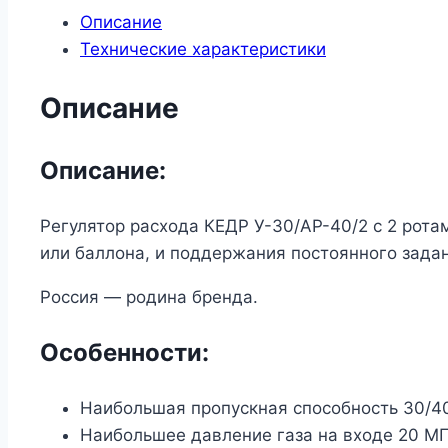
Описание
КЕДР
Технические характеристики
У-30/
АР-40/2
Описание
с
2
ротаметрами
Описание:
Регулятор расхода КЕДР У-30/АР-40/2 с 2 рот
или баллона, и поддержания постоянного задан
Россия — родина бренда.
Особенности:
Наибольшая пропускная способность 30/4
Наибольшее давление газа на входе 20 М