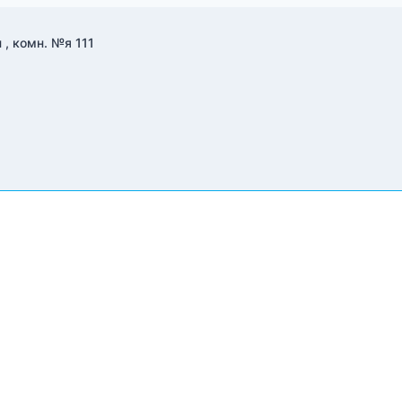
 , комн. №я 111