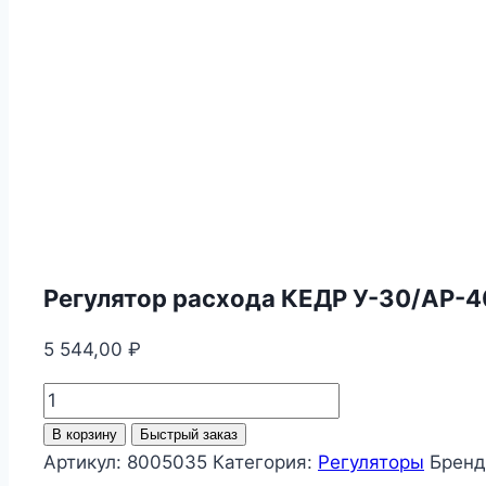
Регулятор расхода КЕДР У-30/АР-4
5 544,00
₽
Количество
товара
В корзину
Быстрый заказ
Регулятор
Артикул:
8005035
Категория:
Регуляторы
Бренд
расхода