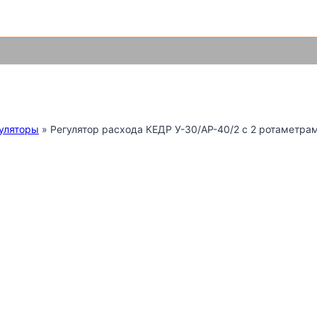
С
уляторы
»
Регулятор расхода КЕДР У-30/АР-40/2 с 2 ротаметра