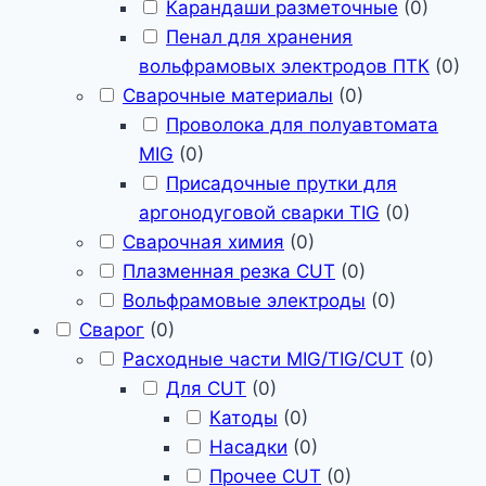
Карандаши разметочные
(
0
)
Пенал для хранения
вольфрамовых электродов ПТК
(
0
)
Сварочные материалы
(
0
)
Проволока для полуавтомата
MIG
(
0
)
Присадочные прутки для
аргонодуговой сварки TIG
(
0
)
Сварочная химия
(
0
)
Плазменная резка CUT
(
0
)
Вольфрамовые электроды
(
0
)
Сварог
(
0
)
Расходные части MIG/TIG/CUT
(
0
)
Для CUT
(
0
)
Катоды
(
0
)
Насадки
(
0
)
Прочее CUT
(
0
)