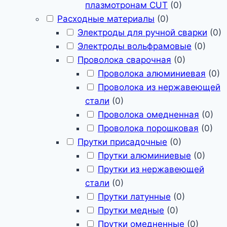
плазмотронам CUT
(
0
)
Расходные материалы
(
0
)
Электроды для ручной сварки
(
0
)
Электроды вольфрамовые
(
0
)
Проволока сварочная
(
0
)
Проволока алюминиевая
(
0
)
Проволока из нержавеющей
стали
(
0
)
Проволока омедненная
(
0
)
Проволока порошковая
(
0
)
Прутки присадочные
(
0
)
Прутки алюминиевые
(
0
)
Прутки из нержавеющей
стали
(
0
)
Прутки латунные
(
0
)
Прутки медные
(
0
)
Прутки омедненные
(
0
)