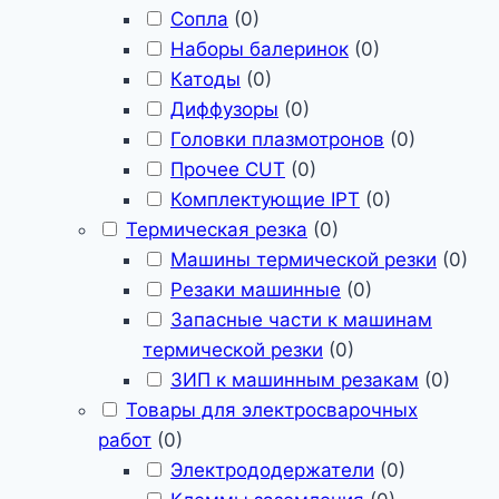
Сопла
(
0
)
Наборы балеринок
(
0
)
Катоды
(
0
)
Диффузоры
(
0
)
Головки плазмотронов
(
0
)
Прочее CUT
(
0
)
Комплектующие IPT
(
0
)
Термическая резка
(
0
)
Машины термической резки
(
0
)
Резаки машинные
(
0
)
Запасные части к машинам
термической резки
(
0
)
ЗИП к машинным резакам
(
0
)
Товары для электросварочных
работ
(
0
)
Электрододержатели
(
0
)