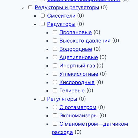
Редукторы и регуляторы
(
0
)
Смесители
(
0
)
Редукторы
(
0
)
Пропановые
(
0
)
Высокого давления
(
0
)
Водородные
(
0
)
Ацетиленовые
(
0
)
Инертный газ
(
0
)
Углекислотные
(
0
)
Кислородные
(
0
)
Гелиевые
(
0
)
Регуляторы
(
0
)
С ротаметром
(
0
)
Экономайзеры
(
0
)
С манометром—датчиком
расхода
(
0
)