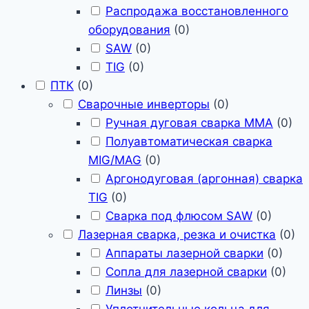
Распродажа восстановленного
оборудования
(
0
)
SAW
(
0
)
TIG
(
0
)
ПТК
(
0
)
Сварочные инверторы
(
0
)
Ручная дуговая сварка MMA
(
0
)
Полуавтоматическая сварка
MIG/MAG
(
0
)
Аргонодуговая (аргонная) сварка
TIG
(
0
)
Сварка под флюсом SAW
(
0
)
Лазерная сварка, резка и очистка
(
0
)
Аппараты лазерной сварки
(
0
)
Сопла для лазерной сварки
(
0
)
Линзы
(
0
)