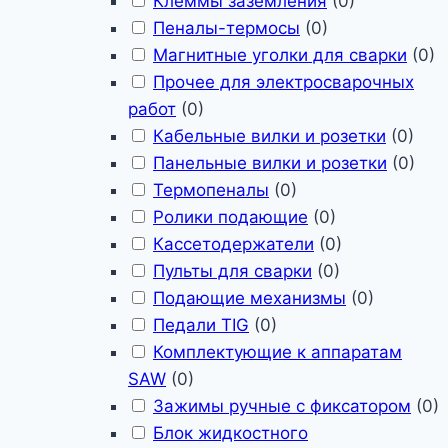
Клеммы заземления
(
0
)
Пеналы-термосы
(
0
)
Магнитные уголки для сварки
(
0
)
Прочее для электросварочных
работ
(
0
)
Кабельные вилки и розетки
(
0
)
Панельные вилки и розетки
(
0
)
Термопеналы
(
0
)
Ролики подающие
(
0
)
Кассетодержатели
(
0
)
Пульты для сварки
(
0
)
Подающие механизмы
(
0
)
Педали TIG
(
0
)
Комплектующие к аппаратам
SAW
(
0
)
Зажимы ручные с фиксатором
(
0
)
Блок жидкостного