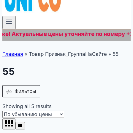
туальные цены уточняйте по номеру +7 (812) 6
Главная
»
Товар Признак_ГруппаНаСайте
»
55
55
Фильтры
Showing all 5 results