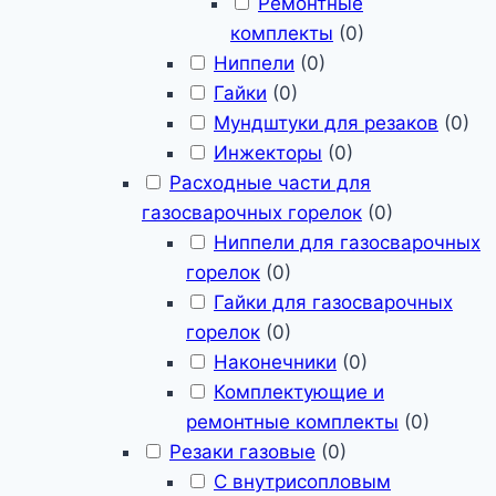
Ремонтные
комплекты
(
0
)
Ниппели
(
0
)
Гайки
(
0
)
Мундштуки для резаков
(
0
)
Инжекторы
(
0
)
Расходные части для
газосварочных горелок
(
0
)
Ниппели для газосварочных
горелок
(
0
)
Гайки для газосварочных
горелок
(
0
)
Наконечники
(
0
)
Комплектующие и
ремонтные комплекты
(
0
)
Резаки газовые
(
0
)
С внутрисопловым