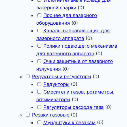
Уплотнительные кольца для
лазерной сварки
(
0
)
Прочее для лазерного
оборудования
(
0
)
Каналы направляющие для
лазерного аппарата
(
0
)
Ролики подающего механизма
для лазерного аппарата
(
0
)
Очки защитные от лазерного
излучения
(
0
)
Редукторы и регуляторы
(
0
)
Редукторы
(
0
)
Смесители газов, ротаметры,
оптимизаторы
(
0
)
Регуляторы расхода газа
(
0
)
Резаки газовые
(
0
)
Мундштуки к резакам
(
0
)