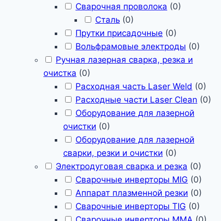
Сварочная проволока
(
0
)
Сталь
(
0
)
Прутки присадочные
(
0
)
Вольфрамовые электроды
(
0
)
Ручная лазерная сварка, резка и
очистка
(
0
)
Расходная часть Laser Weld
(
0
)
Расходные части Laser Clean
(
0
)
Оборудование для лазерной
очистки
(
0
)
Оборудование для лазерной
сварки, резки и очистки
(
0
)
Электродуговая сварка и резка
(
0
)
Сварочные инверторы MIG
(
0
)
Аппарат плазменной резки
(
0
)
Сварочные инверторы TIG
(
0
)
Сварочные инверторы MMA
(
0
)