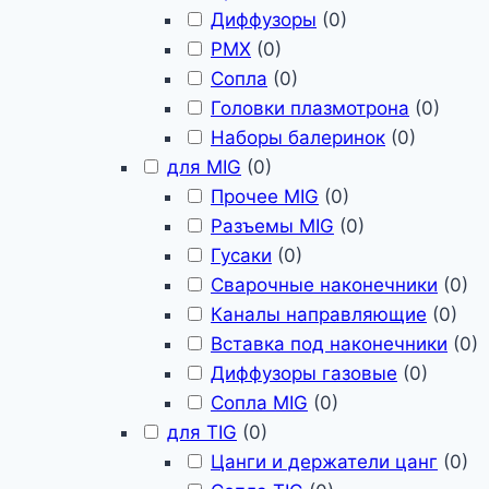
Диффузоры
(
0
)
PMX
(
0
)
Сопла
(
0
)
Головки плазмотрона
(
0
)
Наборы балеринок
(
0
)
для MIG
(
0
)
Прочее MIG
(
0
)
Разъемы MIG
(
0
)
Гусаки
(
0
)
Сварочные наконечники
(
0
)
Каналы направляющие
(
0
)
Вставка под наконечники
(
0
)
Диффузоры газовые
(
0
)
Сопла MIG
(
0
)
для TIG
(
0
)
Цанги и держатели цанг
(
0
)