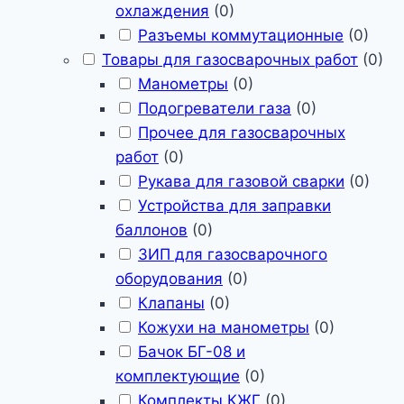
охлаждения
(
0
)
Разъемы коммутационные
(
0
)
Товары для газосварочных работ
(
0
)
Манометры
(
0
)
Подогреватели газа
(
0
)
Прочее для газосварочных
работ
(
0
)
Рукава для газовой сварки
(
0
)
Устройства для заправки
баллонов
(
0
)
ЗИП для газосварочного
оборудования
(
0
)
Клапаны
(
0
)
Кожухи на манометры
(
0
)
Бачок БГ-08 и
комплектующие
(
0
)
Комплекты КЖГ
(
0
)