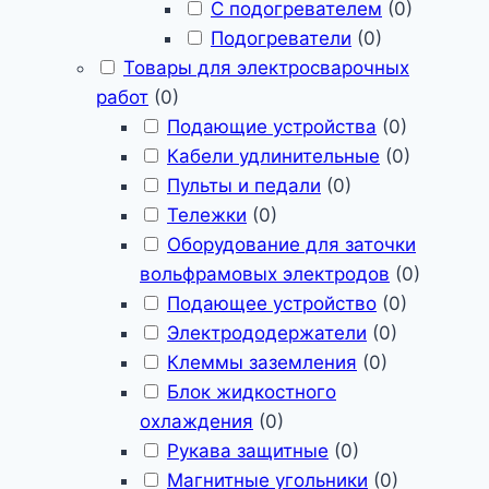
С подогревателем
(
0
)
Подогреватели
(
0
)
Товары для электросварочных
работ
(
0
)
Подающие устройства
(
0
)
Кабели удлинительные
(
0
)
Пульты и педали
(
0
)
Тележки
(
0
)
Оборудование для заточки
вольфрамовых электродов
(
0
)
Подающее устройство
(
0
)
Электрододержатели
(
0
)
Клеммы заземления
(
0
)
Блок жидкостного
охлаждения
(
0
)
Рукава защитные
(
0
)
Магнитные угольники
(
0
)